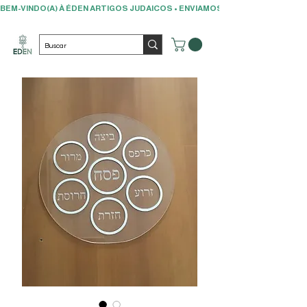
BEM-VINDO(A) À ÉDEN ARTIGOS JUDAICOS • ENVIAMOS PARA TODO O BRAS