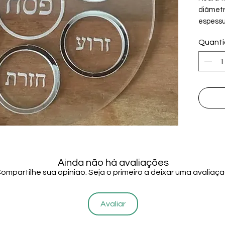
diâmetr
espessu
espelha
Quant
Este pr
para di
aliment
element
ensinam
Judaica
present
Maro
rába
simb
Ainda não há avaliações
escr
ompartilhe sua opinião. Seja o primeiro a deixar uma avaliaçã
Caze
muit
Avaliar
segu
Char