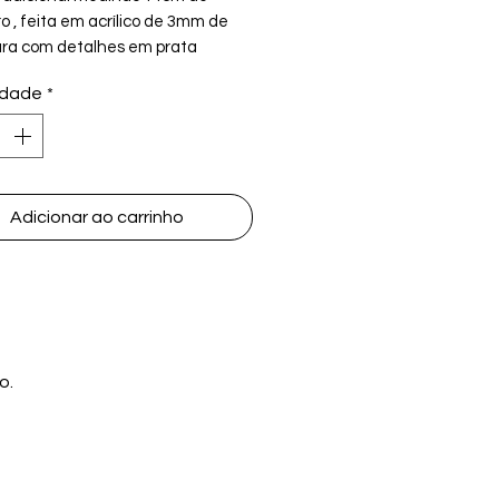
o , feita em acrílico de 3mm de
ra com detalhes em prata
da (não acompanha copinhos).
idade
*
ato é tradicionalmente usado
spor e apresentar diversos
os simbólicos que representam
os importantes da história e dos
Adicionar ao carrinho
entos relacionados à Páscoa
 (Pessach). Os alimentos
es no Seder Plate incluem:
r:
Geralmente raiz amarga, como
no forte ou alface amarga,
olizando a amargura da
avidão dos judeus no Egito.
o.
ret:
Outra porção de maror,
as vezes representando uma
nda camada de amargura.
osset:
Uma mistura de frutas,