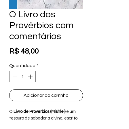
O Livro dos
Provérbios com
comentários
Preço
R$ 48,00
Quantidade
*
Adicionar ao carrinho
O
Livro de Provérbios (Mishlei)
é um
tesouro de sabedoria divina, escrito
pelo rei
Shlomo (Salomão)
para guiar a