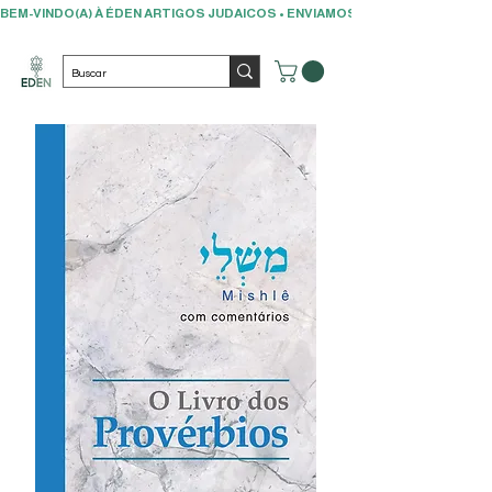
BEM-VINDO(A) À ÉDEN ARTIGOS JUDAICOS • ENVIAMOS PARA TODO O BRAS