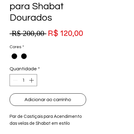
para Shabat
Dourados
R$ 120,00
 R$ 200,00 
Preço
Preço
promocional
normal
Cores
*
Quantidade
*
Adicionar ao carrinho
Par de Castiçais para Acendimento
das velas de Shabat em estilo
Europeu de Metal na cor Dourada.