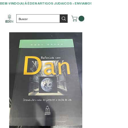
BEM-VINDO(A) À ÉDEN ARTIGOS JUDAICOS • ENVIAMOS PARA TODO O BRAS