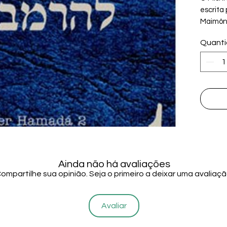
escrita 
Maimôn
Rambam
Quant
uma com
então e
judaica)
porteri
traz a 
Livro d
conheci
relacion
Ainda não há avaliações
ompartilhe sua opinião. Seja o primeiro a deixar uma avaliaçã
Avaliar