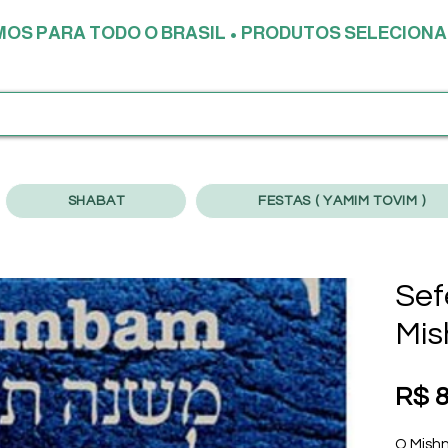
AMOS PARA TODO O BRASIL • PRODUTOS SELECIONA
SHABAT
FESTAS ( YAMIM TOVIM )
Sef
Mis
R$ 8
O Mishn